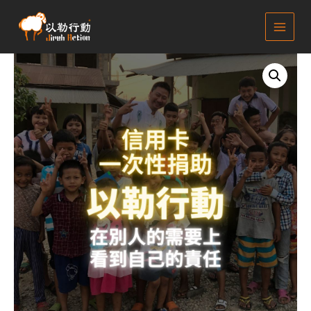
跳
MAIN
至
MEN
主
要
以
內
勒
容
行
動-
一
次
性
捐
助
(信
用
卡)
quantity