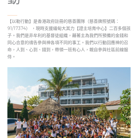
【以勒行動】是香港政府註冊的慈善團隊（慈善牌照號碼：
91/17374） ，現時支援緬甸大其力【證主培育中心】二百多個孩
子。我們是非牟利的基督徒組織，藉著主為我們所預備的金錢和
同心合意的禱告參與神各項不同的事工。我們以行動回應神的召
命，人到、心到、錢到，帶領一班有心人，親自參與社區前線服
侍。