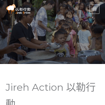
跳
MAIN
至
MEN
主
要
內
容
Jireh Action 以勒行
動